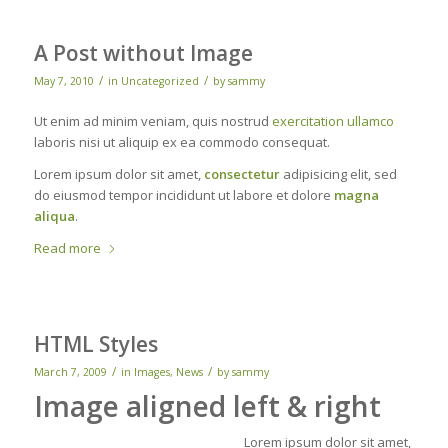
A Post without Image
/
/
May 7, 2010
in
Uncategorized
by
sammy
Ut enim ad minim veniam, quis nostrud
exercitation ullamco
laboris nisi ut aliquip ex ea commodo consequat.
Lorem ipsum dolor sit amet,
consectetur
adipisicing elit, sed
do eiusmod tempor incididunt ut labore et dolore
magna
aliqua
.
Read more
HTML Styles
/
/
March 7, 2009
in
Images
,
News
by
sammy
Image aligned left & right
Lorem ipsum dolor sit amet,