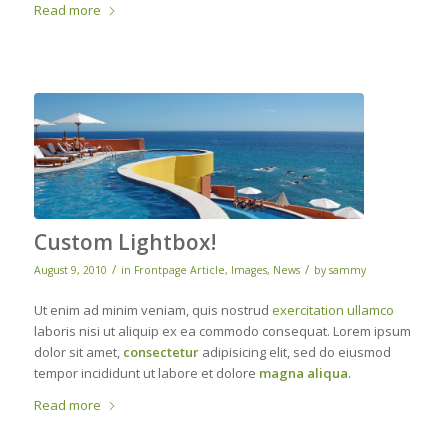
Read more
Custom Lightbox!
/
/
August 9, 2010
in
Frontpage Article
,
Images
,
News
by
sammy
Ut enim ad minim veniam, quis nostrud
exercitation ullamco
laboris nisi ut aliquip ex ea commodo consequat. Lorem ipsum
dolor sit amet,
consectetur
adipisicing elit, sed do eiusmod
tempor incididunt ut labore et dolore
magna aliqua
.
Read more