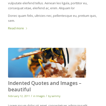
vulputate eleifend tellus. Aenean leo ligula, porttitor eu,
consequat vitae, eleifend ac, enim. Aliquam lor
Donec quam felis, ultricies nec, pellentesque eu, pretium quis,
sem.
Read more
Indented Quotes and Images –
beautiful
/
/
February 12, 2011
in
Images
by
sammy
Lorem ipsum dolor sit amet, consectetuer adipiscing elit.