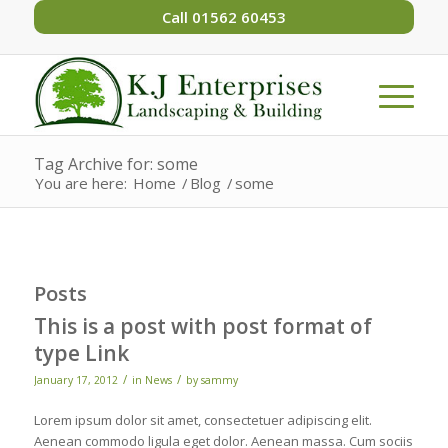
Call 01562 60453
Tag Archive for: some
You are here:
Home
/
Blog
/
some
Posts
This is a post with post format of
type Link
/
/
January 17, 2012
in
News
by
sammy
Lorem ipsum dolor sit amet, consectetuer adipiscing elit.
Aenean commodo ligula eget dolor. Aenean massa. Cum sociis